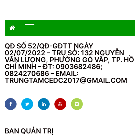
QĐ SỐ 52/QĐ-GĐTT NGÀY
02/07/2022 – TRỤ SỞ: 132 NGUYỄN
VĂN LƯỢNG, PHƯỜNG GÒ VẤP, TP. HỒ
CHÍ MINH – ĐT: 0903682486;
0824270686 – EMAIL:
TRUNGTAMCEDC2017@GMAIL.COM
BAN QUẢN TRỊ