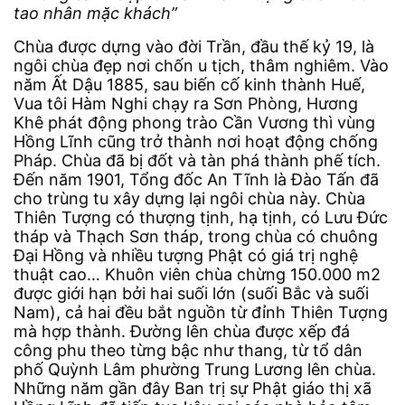
tao nhân mặc khách”
Chùa được dựng vào đời Trần, đầu thế kỷ 19, là
ngôi chùa đẹp nơi chốn u tịch, thâm nghiêm. Vào
năm Ất Dậu 1885, sau biến cố kinh thành Huế,
Vua tôi Hàm Nghi chạy ra Sơn Phòng, Hương
Khê phát động phong trào Cần Vương thì vùng
Hồng Lĩnh cũng trở thành nơi hoạt động chống
Pháp. Chùa đã bị đốt và tàn phá thành phế tích.
Đến năm 1901, Tổng đốc An Tĩnh là Đào Tấn đã
cho trùng tu xây dựng lại ngôi chùa này. Chùa
Thiên Tượng có thượng tịnh, hạ tịnh, có Lưu Đức
tháp và Thạch Sơn tháp, trong chùa có chuông
Đại Hồng và nhiều tượng Phật có giá trị nghệ
thuật cao… Khuôn viên chùa chừng 150.000 m2
được giới hạn bởi hai suối lớn (suối Bắc và suối
Nam), cả hai đều bắt nguồn từ đỉnh Thiên Tượng
mà hợp thành. Đường lên chùa được xếp đá
công phu theo từng bậc như thang, từ tổ dân
phố Quỳnh Lâm phường Trung Lương lên chùa.
Những năm gần đây Ban trị sự Phật giáo thị xã