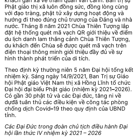
khách gần xa về tham quan vãn cảnh. Ban trị sự
Phật giáo thị xã luôn đồng sức, đồng lòng cùng
với đạo tràng, phật tử xây dựng hoạt động và
hướng đi theo đúng chủ trương của Đảng và nhà
nước. Tháng 8 năm 2021 Chùa Thiên Tượng lắp
đặt hệ thống quét mã vạch QR giới thiệu về điểm
du lịch danh lam thắng cảnh Chùa Thiên Tượng,
du khách đến Chùa sẽ được quét mã vạch trên
điện thoại thông minh giới thiệu đầy đủ về sự
hình thành phát triển của di tích.
Theo định kỳ thường niên 5 năm Đại hội tổng kết
nhiệm kỳ. Sáng ngày 14/9/2021, Ban Trị sự Giáo
hội Phật giáo Việt Nam thị xã Hồng Lĩnh tổ chức
Đại hội đại biểu Phật giáo (nhiệm kỳ 2021
–
2026).
Có gần 30 phật tử và các Đại đức, tăng ni về
dựđã tuân thủ các điều kiện về công tác phòng
chống dịch Covid
–
19 theo quy định của UBND
tỉnh.
Các Đại Đức trong đoàn
chủ tịch điều hành Đại
hội lần thức IV nhiệm kỳ 2021 – 2026