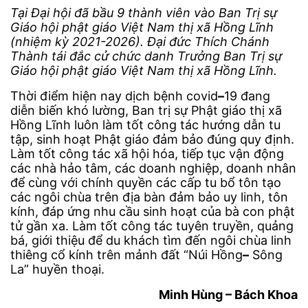
Tại Đại hội đã bầu 9 thành viên vào Ban Trị sự
Giáo hội phật giáo Việt Nam thị xã Hồng Lĩnh
(nhiệm kỳ 2021-2026). Đại đức Thích Chánh
Thành tái đắc cử chức danh Trưởng Ban Trị sự
Giáo hội phật giáo Việt Nam thị xã Hồng Lĩnh.
Thời điểm hiện nay dịch bệnh covid
–
19 đang
diễn biến khó lường, Ban trị sự Phật giáo thị xã
Hồng Lĩnh luôn làm tốt công tác hướng dẫn tu
tập, sinh hoạt Phật giáo đảm bảo đúng quy định.
Làm tốt công tác xã hội hóa, tiếp tục vận động
các nhà hảo tâm, các doanh nghiệp, doanh nhân
để cùng với chính quyền các cấp tu bổ tôn tạo
các ngôi chùa trên địa bàn đảm bảo uy linh, tôn
kính, đáp ứng nhu cầu sinh hoạt của bà con phật
tử gần xa. Làm tốt công tác tuyên truyền, quảng
bá, giới thiệu để du khách tìm đến ngôi chùa linh
thiêng cổ kính trên mảnh đất “Núi Hồng
–
Sông
La” huyền thoại.
Minh Hùng – Bách Khoa