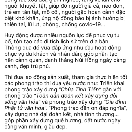
người khuyết tật, giúp đỡ người già cả, neo đơn,
trẻ em tàn tật, mồ côi, người gặp hoàn cảnh đặc
biệt khó khăn, ủng hộ đồng bào bị ảnh hưởng bị
thiên tai, lũ lụt, phòng, chống covid
–
19…
Huy động được nhiều nguồn lực để phục vụ tu
bổ, tôn tạo các di tích lịch sử trên địa bàn.
Thông qua đó vừa đáp ứng nhu cầu hoạt động
phục vụ du khách và nhân dân; góp phần tạo
nên cảnh quan, danh thắng Núi Hồng ngày càng
xanh, đẹp trù phú.
Thi đua lao động sản xuất, tham gia thực hiện tốt
các phong trào thi đua yêu nước như: Triển khai
phong trào xây dựng
“Chùa Tinh Tiến”
gắn với
phong trào
“Toàn dân đoàn kết xây dựng đời
sống văn hóa”
và phong trào xây dựng
“Gia đình
Phật tử văn hóa”,
“Phong trào đền ơn đáp nghĩa”,
xây dựng nhà đại đoàn kết, nhà tình thương…
góp phần xây dựng quê hương, đất nước ngày
càng văn minh, giàu đẹp.