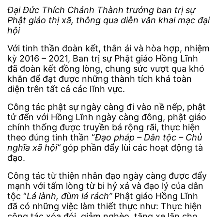
Đại Đức Thích Chánh Thành trưởng ban trị sự
Phật giáo thị xã, thông qua diễn
văn khai mạc đại
hội
Với tinh thần đoàn kết, thân ái và hòa hợp, nhiệm
kỳ 2016 – 2021, Ban trị sự Phật giáo Hồng Lĩnh
đã đoàn kết đồng lòng, chung sức vượt qua khó
khăn để đạt được những thành tích khá toàn
diện trên tất cả các lĩnh vực.
Công tác phật sự ngày càng đi vào nề nếp, phật
tử đến với Hồng Lĩnh ngày càng đông, phật giáo
chính thống được truyền bá rộng rãi, thực hiện
theo đúng tinh thần “
Đạo pháp – Dân tộc – Chủ
nghĩa xã hội’’
góp phần đẩy lùi các hoạt động tà
đạo.
Công tác từ thiện nhân đạo ngày càng được đẩy
mạnh với tấm lòng từ bi hỷ xả và đạo lý của dân
tộc “
Lá lành, đùm lá rách’’
Phật giáo Hồng Lĩnh
đã có những việc làm thiết thực như: Thực hiện
công tác xóa đói, giảm nghèo, tặng xe lăn cho