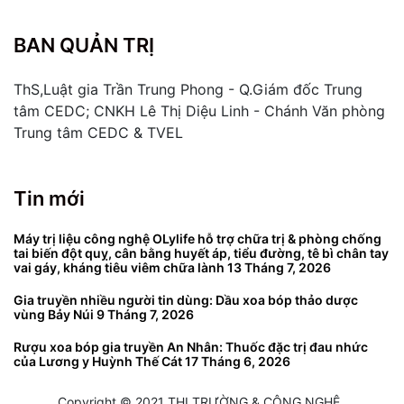
BAN QUẢN TRỊ
ThS,Luật gia Trần Trung Phong - Q.Giám đốc Trung
tâm CEDC; CNKH Lê Thị Diệu Linh - Chánh Văn phòng
Trung tâm CEDC & TVEL
Tin mới
Máy trị liệu công nghệ OLylife hỗ trợ chữa trị & phòng chống
tai biến đột quỵ, cân bằng huyết áp, tiểu đường, tê bì chân tay
vai gáy, kháng tiêu viêm chữa lành
13 Tháng 7, 2026
Gia truyền nhiều người tin dùng: Dầu xoa bóp thảo dược
vùng Bảy Núi
9 Tháng 7, 2026
Rượu xoa bóp gia truyền An Nhân: Thuốc đặc trị đau nhức
của Lương y Huỳnh Thế Cát
17 Tháng 6, 2026
Copyright © 2021 THỊ TRƯỜNG & CÔNG NGHỆ .