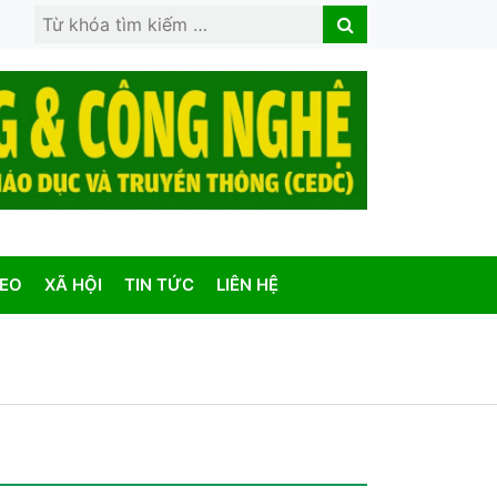
Search
Search
for:
DEO
XÃ HỘI
TIN TỨC
LIÊN HỆ