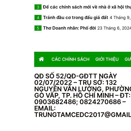
Để các chính sách mới về nhà ở xã hội th
3
Tránh đầu cơ trong đấu giá đất
4 Tháng 9
4
Thơ Doanh nhân: Phố đời
23 Tháng 6, 202
5
CÁC CHÍNH SÁCH
GIỚI THIỆU
GI
QĐ SỐ 52/QĐ-GĐTT NGÀY
02/07/2022 – TRỤ SỞ: 132
NGUYỄN VĂN LƯỢNG, PHƯỜN
GÒ VẤP, TP. HỒ CHÍ MINH – ĐT:
0903682486; 0824270686 –
EMAIL:
TRUNGTAMCEDC2017@GMAI