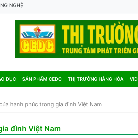
CÔNG NGHỆ
ÁO DỤC
SẢN PHẨM CEDC
THỊ TRƯỜNG HÀNG HÓA
VI
ị của hạnh phúc trong gia đình Việt Nam
gia đình Việt Nam