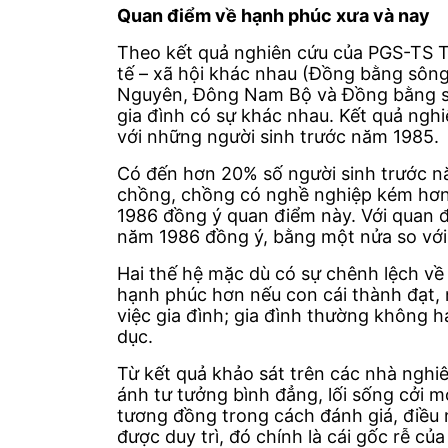
Quan điểm về hạnh phúc xưa và nay
Theo kết quả nghiên cứu của PGS-TS Trầ
tế – xã hội khác nhau (Đồng bằng sông
Nguyên, Đông Nam Bộ và Đồng bằng sôn
gia đình có sự khác nhau. Kết quả nghi
với những người sinh trước năm 1985.
Có đến hơn 20% số người sinh trước n
chồng, chồng có nghề nghiệp kém hơn 
1986 đồng ý quan điểm này. Với quan đ
năm 1986 đồng ý, bằng một nửa so với
Hai thế hệ mặc dù có sự chênh lệch về
hạnh phúc hơn nếu con cái thành đạt,
việc gia đình; gia đình thường không h
dục.
Từ kết quả khảo sát trên các nhà nghi
ánh tư tưởng bình đẳng, lối sống cởi mở
tương đồng trong cách đánh giá, điều n
được duy trì, đó chính là cái gốc rễ củ