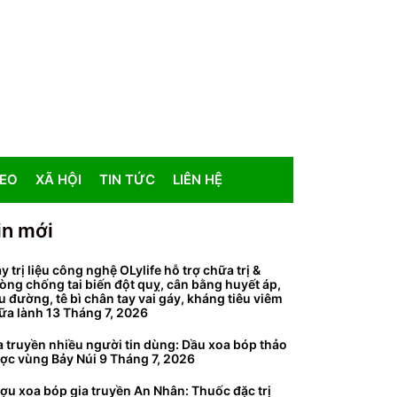
DEO
XÃ HỘI
TIN TỨC
LIÊN HỆ
in mới
y trị liệu công nghệ OLylife hỗ trợ chữa trị &
òng chống tai biến đột quỵ, cân bằng huyết áp,
ểu đường, tê bì chân tay vai gáy, kháng tiêu viêm
ữa lành
13 Tháng 7, 2026
a truyền nhiều người tin dùng: Dầu xoa bóp thảo
ợc vùng Bảy Núi
9 Tháng 7, 2026
ợu xoa bóp gia truyền An Nhân: Thuốc đặc trị