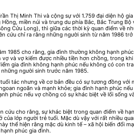
n Thị Minh Thi và cộng sự với 1.759 đại diện hộ gia 
 Hồng, miền núi và trung du phía Bắc, Bắc Trung Bộ
g Cửu Long), thì giữa các thời kỳ quan điểm về nh
ên cứu chỉ ra rằng những người sinh từ năm 1986 trở 
ăm 1985 cho rằng, gia đình thường không hạnh phúc 
vợ và vợ kiếm được nhiều tiền hơn chồng, trong khi
iểm gia đình không hạnh phúc nếu không có con trai 
 những người sinh trước năm 1985.
 tuổi tác nhưng về cơ bản đều có sự tương đồng với 
 ngoan ngoãn và mạnh khỏe; gia đình hạnh phúc nếu 
ạnh phúc nếu vợ chồng có sự khác biệt về lối sống và
ên cứu cho rằng, sự khác biệt trong quan điểm về h
 của lớp người trẻ tuổi. Mặc dù vậy với rất nhiều qua
ày thể hiện rằng mặc dù kinh tế – xã hội biến đổi mạ
a hạnh phúc gia đình.