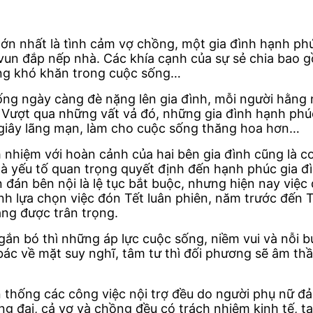
lớn nhất là tình cảm vợ chồng, một gia đình hạnh ph
 vun đắp nếp nhà. Các khía cạnh của sự sẻ chia bao 
ững khó khăn trong cuộc sống…
 sống ngày càng đè nặng lên gia đình, mỗi người hằn
n. Vượt qua những vất vả đó, những gia đình hạnh phú
 giây lãng mạn, làm cho cuộc sống thăng hoa hơn…
 nhiệm với hoàn cảnh của hai bên gia đình cũng là cơ
là yếu tố quan trọng quyết định đến hạnh phúc gia đì
 đán bên nội là lệ tục bắt buộc, nhưng hiện nay việc 
ình lựa chọn việc đón Tết luân phiên, năm trước đến 
áng được trân trọng.
 gắn bó thì những áp lực cuộc sống, niềm vui và nỗi
bác về mặt suy nghĩ, tâm tư thì đối phương sẽ âm thầ
 thống các công việc nội trợ đều do người phụ nữ đả
ng đại, cả vợ và chồng đều có trách nhiệm kinh tế, tạ