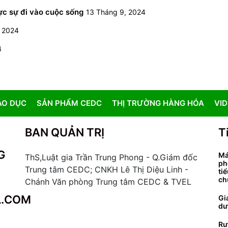
ực sự đi vào cuộc sống
13 Tháng 9, 2024
, 2024
4
ÁO DỤC
SẢN PHẨM CEDC
THỊ TRƯỜNG HÀNG HÓA
VI
BAN QUẢN TRỊ
T
G
Má
ThS,Luật gia Trần Trung Phong - Q.Giám đốc
ph
Trung tâm CEDC; CNKH Lê Thị Diệu Linh -
ti
ch
Chánh Văn phòng Trung tâm CEDC & TVEL
L.COM
Gi
dư
Rư