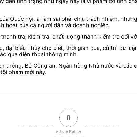
y đến tình trạng như ngày nay là vi phạm có tính chấ
a Quốc hội, ai làm sai phải chịu trách nhiệm, nhưn
nh hoạt của cả người dân và doanh nghiệp.
 thanh tra, kiểm tra, chất lượng thanh kiểm tra đối v
 đại biểu Thủy cho biết, thời gian qua, cử tri, dư luậ
đảo qua điện thoại thông minh.
yền thông, Bộ Công an, Ngân hàng Nhà nước và các 
i tội phạm mới này.
0
Article Rating