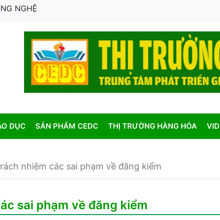
CÔNG NGHỆ
ÁO DỤC
SẢN PHẨM CEDC
THỊ TRƯỜNG HÀNG HÓA
VI
trách nhiệm các sai phạm về đăng kiểm
các sai phạm về đăng kiểm