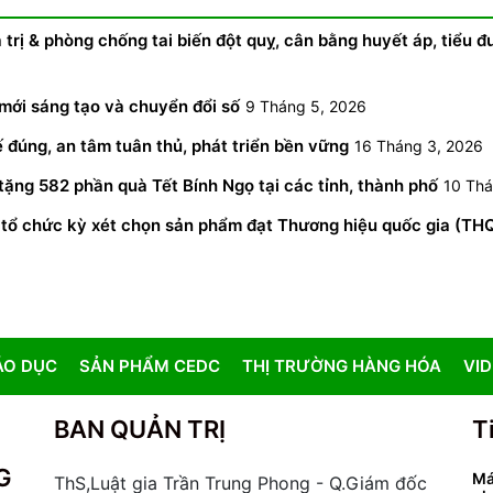
 trị & phòng chống tai biến đột quỵ, cân bằng huyết áp, tiểu đ
mới sáng tạo và chuyển đổi số
9 Tháng 5, 2026
ế đúng, an tâm tuân thủ, phát triển bền vững
16 Tháng 3, 2026
ặng 582 phần quà Tết Bính Ngọ tại các tỉnh, thành phố
10 Thá
 tổ chức kỳ xét chọn sản phẩm đạt Thương hiệu quốc gia (TH
ÁO DỤC
SẢN PHẨM CEDC
THỊ TRƯỜNG HÀNG HÓA
VI
BAN QUẢN TRỊ
T
G
Má
ThS,Luật gia Trần Trung Phong - Q.Giám đốc