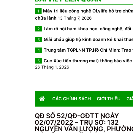
Máy trị liệu công nghệ OLylife hỗ trợ chữa
1
chữa lành
13 Tháng 7, 2026
Làm rõ nội hàm khoa học, công nghệ, đổi 
2
Giải pháp giúp hộ kinh doanh kê khai thu
3
Trung tâm TGPLNN TP.Hồ Chí Minh: Trao t
4
Cục Xúc tiến thương mại) thông báo việc
5
26 Tháng 1, 2026
CÁC CHÍNH SÁCH
GIỚI THIỆU
GI
QĐ SỐ 52/QĐ-GĐTT NGÀY
02/07/2022 – TRỤ SỞ: 132
NGUYỄN VĂN LƯỢNG, PHƯỜN