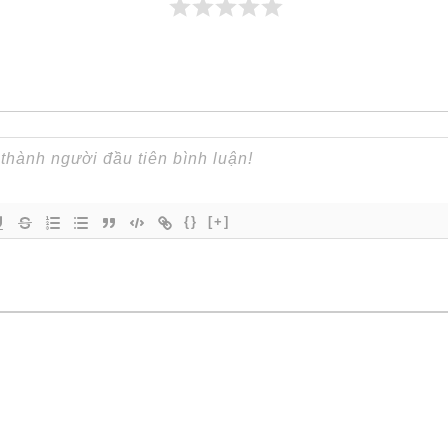
{}
[+]