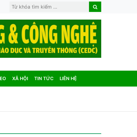
Search
Search
for:
DEO
XÃ HỘI
TIN TỨC
LIÊN HỆ