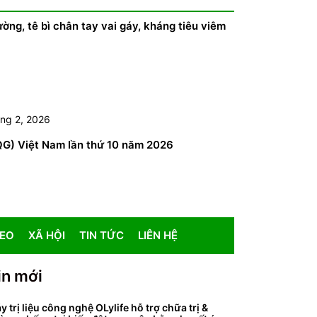
ường, tê bì chân tay vai gáy, kháng tiêu viêm
ng 2, 2026
QG) Việt Nam lần thứ 10 năm 2026
DEO
XÃ HỘI
TIN TỨC
LIÊN HỆ
in mới
y trị liệu công nghệ OLylife hỗ trợ chữa trị &