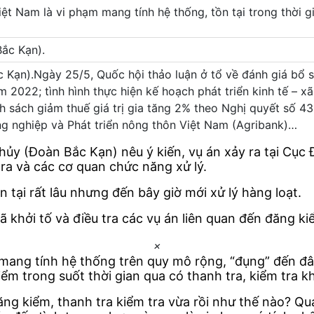
ệt Nam là vi phạm mang tính hệ thống, tồn tại trong thời 
Kạn).Ngày 25/5, Quốc hội thảo luận ở tổ về đánh giá bổ su
m 2022; tình hình thực hiện kế hoạch phát triển kinh tế – 
nh sách giảm thuế giá trị gia tăng 2% theo Nghị quyết số 
g nghiệp và Phát triển nông thôn Việt Nam (Agribank)…
 Thủy (Đoàn Bắc Kạn) nêu ý kiến, vụ án xảy ra tại Cụ
tra và các cơ quan chức năng xử lý.
 tại rất lâu nhưng đến bây giờ mới xử lý hàng loạt.
 khởi tố và điều tra các vụ án liên quan đến đăng ki
×
 mang tính hệ thống trên quy mô rộng, “đụng” đến đâ
ểm trong suốt thời gian qua có thanh tra, kiểm tra 
g kiểm, thanh tra kiểm tra vừa rồi như thế nào? Qua