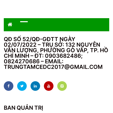
QĐ SỐ 52/QĐ-GĐTT NGÀY
02/07/2022 – TRỤ SỞ: 132 NGUYỄN
VĂN LƯỢNG, PHƯỜNG GÒ VẤP, TP. HỒ
CHÍ MINH – ĐT: 0903682486;
0824270686 – EMAIL:
TRUNGTAMCEDC2017@GMAIL.COM
BAN QUẢN TRỊ