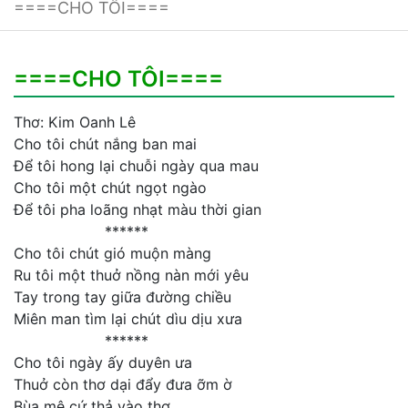
====CHO TÔI====
====CHO TÔI====
Thơ: Kim Oanh Lê
Cho tôi chút nắng ban mai
Để tôi hong lại chuỗi ngày qua mau
Cho tôi một chút ngọt ngào
Để tôi pha loãng nhạt màu thời gian
******
Cho tôi chút gió muộn màng
Ru tôi một thuở nồng nàn mới yêu
Tay trong tay giữa đường chiều
Miên man tìm lại chút dìu dịu xưa
******
Cho tôi ngày ấy duyên ưa
Thuở còn thơ dại đẩy đưa ỡm ờ
Bùa mê cứ thả vào thơ