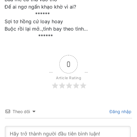
Để ai ngơ ngẩn khạo khờ vì ai?
******
Sợi tơ hồng cứ loay hoay
Buộc rồi lại mở..,tình bay theo tình…
******
0
Article Rating
Theo dõi
Đăng nhập