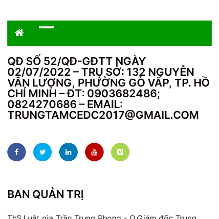
QĐ SỐ 52/QĐ-GĐTT NGÀY
02/07/2022 – TRỤ SỞ: 132 NGUYỄN
VĂN LƯỢNG, PHƯỜNG GÒ VẤP, TP. HỒ
CHÍ MINH – ĐT: 0903682486;
0824270686 – EMAIL:
TRUNGTAMCEDC2017@GMAIL.COM
BAN QUẢN TRỊ
ThS,Luật gia Trần Trung Phong - Q.Giám đốc Trung