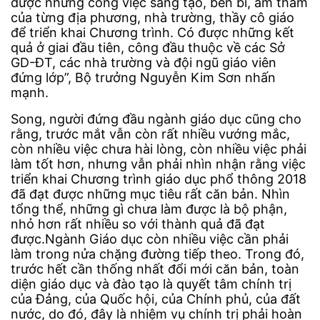
được những công việc sáng tạo, bền bỉ, âm thầm
của từng địa phương, nhà trường, thầy cô giáo
để triển khai Chương trình. Có được những kết
quả ở giai đầu tiên, công đầu thuộc về các Sở
GD-ĐT, các nhà trường và đội ngũ giáo viên
đứng lớp”, Bộ trưởng Nguyễn Kim Sơn nhấn
mạnh.
Song, người đứng đầu ngành giáo dục cũng cho
rằng, trước mắt vẫn còn rất nhiều vướng mắc,
còn nhiều việc chưa hài lòng, còn nhiều việc phải
làm tốt hơn, nhưng vẫn phải nhìn nhận rằng việc
triển khai Chương trình giáo dục phổ thông 2018
đã đạt được những mục tiêu rất căn bản. Nhìn
tổng thể, những gì chưa làm được là bộ phận,
nhỏ hơn rất nhiều so với thành quả đã đạt
được.Ngành Giáo dục còn nhiều việc cần phải
làm trong nửa chặng đường tiếp theo. Trong đó,
trước hết cần thống nhất đổi mới căn bản, toàn
diện giáo dục và đào tạo là quyết tâm chính trị
của Đảng, của Quốc hội, của Chính phủ, của đất
nước, do đó, đây là nhiệm vụ chính trị phải hoàn