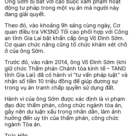
Ông Sớm bị bắt với cáo buộc xâm phạm hoạt
động tư pháp trong một vụ án mà người này
đang giải quyết.
Theo đó, vào khoảng 9h sáng cùng ngày, Cơ
quan điều tra VKSND Tối cao phối hợp với Công
an tỉnh Gia Lai bắt khẩn cấp ông Võ Đình Sớm.
Cơ quan chức năng cũng tổ chức khám xét chỗ
ở của ông Sớm.
Trước đó, vào năm 2014, ông Võ Đình Sớm (khi
giữ chức Thẩm phán Chánh tòa kinh tế – TAND
tỉnh Gia Lai) đã có hành vi “tư vấn pháp luật” và
nhận số tiền 10 triệu đồng để giúp đương sự
trong vụ án tranh chấp quyền sử dụng đất.
Hành vi của ông Sớm được xác định là vi phạm
đạo đức thẩm phán, công chức ngành tòa án,
gây nên dư luận xấu trong nhân dân, làm ảnh
hưởng đến uy tín của thẩm phán, công chức
ngành Tòa án.
Trúc Hân