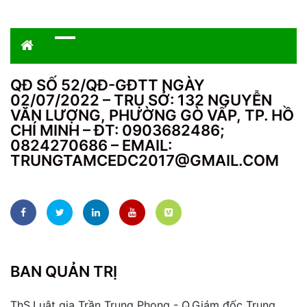
QĐ SỐ 52/QĐ-GĐTT NGÀY
02/07/2022 – TRỤ SỞ: 132 NGUYỄN
VĂN LƯỢNG, PHƯỜNG GÒ VẤP, TP. HỒ
CHÍ MINH – ĐT: 0903682486;
0824270686 – EMAIL:
TRUNGTAMCEDC2017@GMAIL.COM
BAN QUẢN TRỊ
ThS,Luật gia Trần Trung Phong - Q.Giám đốc Trung