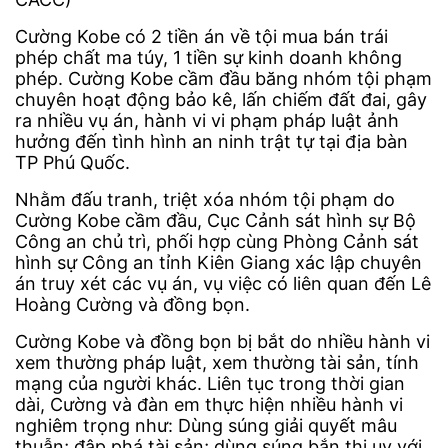
Cường Kobe có 2 tiền án về tội mua bán trái
phép chất ma túy, 1 tiền sự kinh doanh không
phép. Cường Kobe cầm đầu băng nhóm tội phạm
chuyên hoạt động bảo kê, lấn chiếm đất đai, gây
ra nhiều vụ án, hành vi vi phạm pháp luật ảnh
hưởng đến tình hình an ninh trật tự tại địa bàn
TP Phú Quốc.
Nhằm đấu tranh, triệt xóa nhóm tội phạm do
Cường Kobe cầm đầu, Cục Cảnh sát hình sự Bộ
Công an chủ trì, phối hợp cùng Phòng Cảnh sát
hình sự Công an tỉnh Kiên Giang xác lập chuyên
án truy xét các vụ án, vụ việc có liên quan đến Lê
Hoàng Cường và đồng bọn.
Cường Kobe và đồng bọn bị bắt do nhiều hành vi
xem thường pháp luật, xem thường tài sản, tính
mạng của người khác. Liên tục trong thời gian
dài, Cường và đàn em thực hiện nhiều hành vi
nghiêm trọng như: Dùng súng giải quyết mâu
thuẫn; đập phá tài sản; dùng súng bắn thị uy với