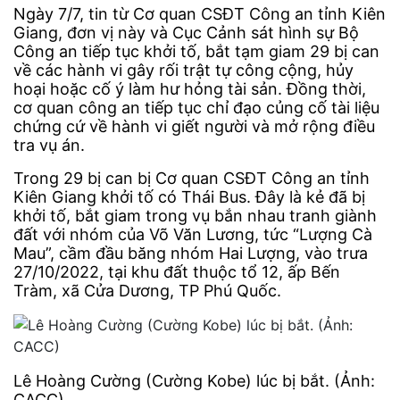
Ngày 7/7, tin từ Cơ quan CSĐT Công an tỉnh Kiên
Giang, đơn vị này và Cục Cảnh sát hình sự Bộ
Công an tiếp tục khởi tố, bắt tạm giam 29 bị can
về các hành vi gây rối trật tự công cộng, hủy
hoại hoặc cố ý làm hư hỏng tài sản. Đồng thời,
cơ quan công an tiếp tục chỉ đạo củng cố tài liệu
chứng cứ về hành vi giết người và mở rộng điều
tra vụ án.
Trong 29 bị can bị Cơ quan CSĐT Công an tỉnh
Kiên Giang khởi tố có Thái Bus. Đây là kẻ đã bị
khởi tố, bắt giam trong vụ bắn nhau tranh giành
đất với nhóm của Võ Văn Lương, tức “Lượng Cà
Mau”, cầm đầu băng nhóm Hai Lượng, vào trưa
27/10/2022, tại khu đất thuộc tổ 12, ấp Bến
Tràm, xã Cửa Dương, TP Phú Quốc.
Lê Hoàng Cường (Cường Kobe) lúc bị bắt. (Ảnh:
CACC)