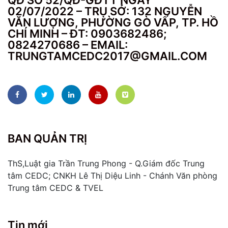
QĐ SỐ 52/QĐ-GĐTT NGÀY
02/07/2022 – TRỤ SỞ: 132 NGUYỄN
VĂN LƯỢNG, PHƯỜNG GÒ VẤP, TP. HỒ
CHÍ MINH – ĐT: 0903682486;
0824270686 – EMAIL:
TRUNGTAMCEDC2017@GMAIL.COM
BAN QUẢN TRỊ
ThS,Luật gia Trần Trung Phong - Q.Giám đốc Trung
tâm CEDC; CNKH Lê Thị Diệu Linh - Chánh Văn phòng
Trung tâm CEDC & TVEL
Tin mới