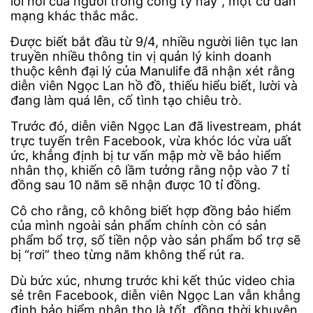
lời nói của người trong công ty này”, một cư dân
mạng khác thắc mắc.
Được biết bắt đầu từ 9/4, nhiều người liên tục lan
truyền nhiều thông tin vị quản lý kinh doanh
thuộc kênh đại lý của Manulife đã nhận xét rằng
diễn viên Ngọc Lan hồ đồ, thiếu hiểu biết, lười và
đang làm quá lên, cố tình tạo chiêu trò.
Trước đó, diễn viên Ngọc Lan đã livestream, phát
trực tuyến trên Facebook, vừa khóc lóc vừa uất
ức, khẳng định bị tư vấn mập mờ về bảo hiểm
nhân thọ, khiến cô lầm tưởng rằng nộp vào 7 tỉ
đồng sau 10 năm sẽ nhận được 10 tỉ đồng.
Cô cho rằng, cô không biết hợp đồng bảo hiểm
của mình ngoài sản phẩm chính còn có sản
phẩm bổ trợ, số tiền nộp vào sản phẩm bổ trợ sẽ
bị “rơi” theo từng năm không thể rút ra.
Dù bức xúc, nhưng trước khi kết thúc video chia
sẻ trên Facebook, diễn viên Ngọc Lan vẫn khẳng
định bảo hiểm nhân thọ là tốt, đồng thời khuyên