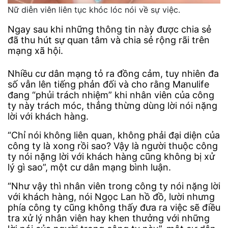
Nữ diễn viên liên tục khóc lóc nói về sự việc.
Ngay sau khi những thông tin này được chia sẻ
đã thu hút sự quan tâm và chia sẻ rộng rãi trên
mạng xã hội.
Nhiều cư dân mạng tỏ ra đồng cảm, tuy nhiên đa
số vẫn lên tiếng phản đối và cho rằng Manulife
đang “phủi trách nhiệm” khi nhân viên của công
ty này trách móc, thẳng thừng dùng lời nói nặng
lời với khách hàng.
“Chỉ nói không liên quan, không phải đại diện của
công ty là xong rồi sao? Vậy là người thuộc công
ty nói nặng lời với khách hàng cũng không bị xử
lý gì sao”, một cư dân mạng bình luận.
“Như vậy thì nhân viên trong công ty nói nặng lời
với khách hàng, nói Ngọc Lan hồ đồ, lười nhưng
phía công ty cũng không thấy đưa ra việc sẽ điều
tra xử lý nhân viên hay khen thưởng với những